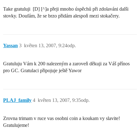
Take gratuluji [D] [^]a přeji mnoho úspěchů při zdolaváni dalši
stovky. Doufám, že se brzo přidám alespoň mezi stokačery.
Yassan
3
květen 13, 2007, 9:24odp.
Gratuluju Vám k 200 nalezeným a zaroveň děkuji za Váš přínos
pro GC. Gratulaci připojuje ještě Yawor
PLAJ_family
4
květen 13, 2007, 9:35odp.
Zrovna trimam v ruce vas osobni coin a koukam vy slavite!
Gratulujeme!