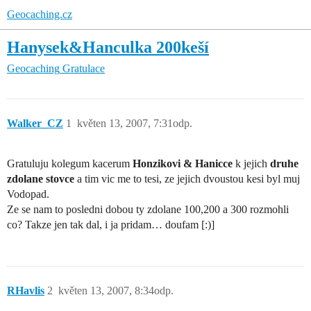
Geocaching.cz
Hanysek&Hanculka 200keší
Geocaching
Gratulace
Walker_CZ
1
květen 13, 2007, 7:31odp.
Gratuluju kolegum kacerum
Honzikovi & Hanicce
k jejich
druhe
zdolane stovce
a tim vic me to tesi, ze jejich dvoustou kesi byl muj
Vodopad.
Ze se nam to posledni dobou ty zdolane 100,200 a 300 rozmohli
co? Takze jen tak dal, i ja pridam… doufam [:)]
RHavlis
2
květen 13, 2007, 8:34odp.