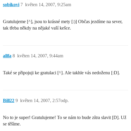
sobikovi
7
květen 14, 2007, 9:25am
Gratulujeme [^], jsou to krásné mety [:)] Občas jezdíme na sever,
tak třeba někdy na nějaké vaší kešce.
allfa
8
květen 14, 2007, 9:44am
Také se připojuji ke gratulaci [^]. Ale takhle vás nedoženu [:D].
Bill22
9
květen 14, 2007, 2:57odp.
No to je super! Gratulujeme! To se nám to bude zítra slavit [D]. Už
se těšíme.