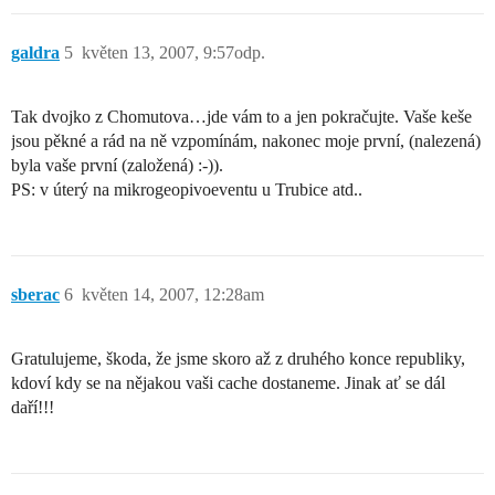
galdra
5
květen 13, 2007, 9:57odp.
Tak dvojko z Chomutova…jde vám to a jen pokračujte. Vaše keše
jsou pěkné a rád na ně vzpomínám, nakonec moje první, (nalezená)
byla vaše první (založená) :-)).
PS: v úterý na mikrogeopivoeventu u Trubice atd..
sberac
6
květen 14, 2007, 12:28am
Gratulujeme, škoda, že jsme skoro až z druhého konce republiky,
kdoví kdy se na nějakou vaši cache dostaneme. Jinak ať se dál
daří!!!